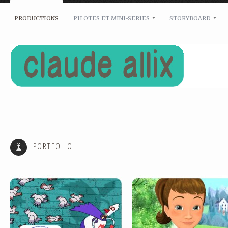
PRODUCTIONS
PILOTES ET MINI-SERIES
STORYBOARD
PIGEON BOY
MARTINE
PORTFOLIO
MARSUPILAMI
PITT ET KANTROP